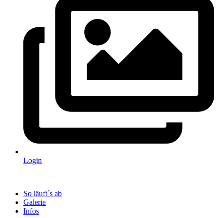
Login
So läuft´s ab
Galerie
Infos