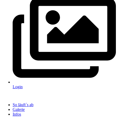
Login
So läuft´s ab
Galerie
Infos